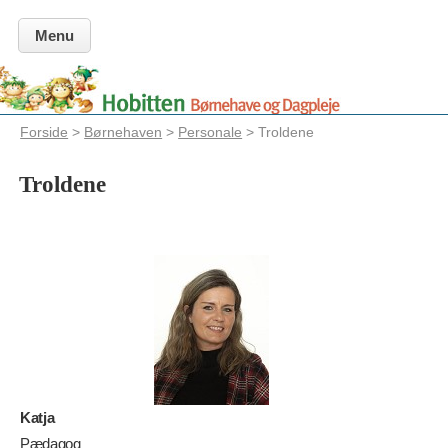
Menu
Forside
>
Børnehaven
>
Personale
> Troldene
Troldene
Katja
Pædagog