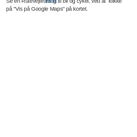
Se en Rutevejledning til bil og cykel, ved at klikke
frie.dk
på "Vis på Google Maps" på kortet.