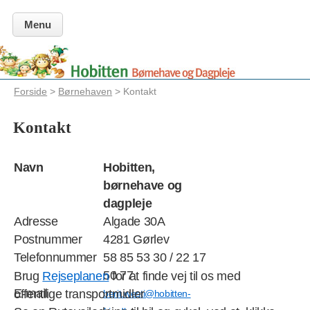
Menu
Forside
>
Børnehaven
> Kontakt
Kontakt
Navn
Hobitten,
børnehave og
dagpleje
Adresse
Algade 30A
Postnummer
4281 Gørlev
Telefonnummer
58 85 53 30 / 22 17
50 77
Brug
Rejseplanen
for at finde vej til os med
E-mail
offentlige transportmidler
berit.westi@hobitten-