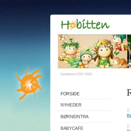
Opdateret 27/07-2026
R
FORSIDE
NYHEDER
2.
Re
BØRNEINTRA
2.
BABYCAFE