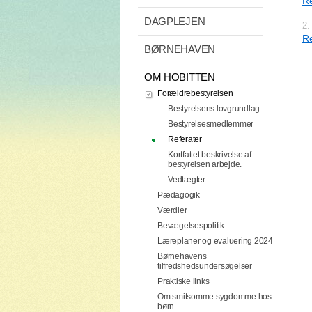
Re
DAGPLEJEN
2.
Re
BØRNEHAVEN
OM HOBITTEN
Forældrebestyrelsen
Bestyrelsens lovgrundlag
Bestyrelsesmedlemmer
Referater
Kortfattet beskrivelse af
bestyrelsen arbejde.
Vedtægter
Pædagogik
Værdier
Bevægelsespolitik
Læreplaner og evaluering 2024
Børnehavens
tilfredshedsundersøgelser
Praktiske links
Om smitsomme sygdomme hos
børn